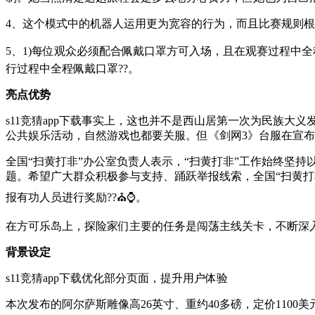
4、这个模式中的机器人运用更为宽容的行为，而且比赛规则根
5、1)每位观众必须配合佩戴口罩方可入场，且在观赛过程中
行过程中全程佩戴口罩??。
亮点优势
s11竞猜app下载事实上，这也并不是西山居第一次为民族
公共娱乐活动，自然游戏也都要关服。但《剑网3》台服在宣布
全国“扫黄打非”办公室负责人表示，“扫黄打非”工作始终坚
题。希望广大群众积极参与支持、踊跃举报线索，全国“扫黄打非”举
报有功人员进行奖励??⛪⌚。
在方可乐岛上，探险家们主要的任务是闯荡主线关卡，不断深入
背景设定
s11竞猜app下载优化部分页面，提升用户体验
本次发布的阿尔萨斯雕像高26英寸、重约40多磅，定价110