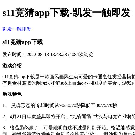
s11竞猜app下载-凯发一触即发
凯发一触即发
s11竞猜app下载
发布时间：2022-08-18 13:48:28
54084次浏览
游戏介绍
s11竞猜app下载是一款画风画风生动可爱的卡通烹饪类经营
有趣食材赚取休闲玩法和解suǒ上百dào不同国度的美食，游
游戏特色
1、-灵魂形态的冷却时间从90/80/70秒降低至80/75/70秒
2、4月21日年度盛典即将开启，“九省通衢”武汉与电竞产业
3、格温虽然赢了，可是她明白这不过是刚刚开始。格温能感
制。她当然清楚这趟旅程会是多么地劳心费力，但她也为自己活