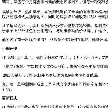
期间，暴雪每个月都会推出新的概念艺术图??，但每一种都只会上
战场新升级，热血集结。本次测试迭代了全新的近未来风格场
以及劫掠模式大场景地图。同时游戏新增武器改造和战斗专精系
除了这些之外，小卖店摆放的不少东西也都堪称经典。塑料筐
于桌子上那台红色的公用电话，与硬纸板写的价格牌，在这个手
他的名字甫一出现在脑海?，格温便不禁跪倒在地??。她满怀
小编评测
s11竞猜app下载- 1、稿件字数800字以上，图片不少于5张，要
《剑网3缘起》首次技术测试今日开启，未来将会有更多功能
-20级天赋从-3.5秒 尖刺外壳冷却改为 0.6秒 尖刺外壳眩晕
客户端一旦检测到新玩家，菜单就会变为略有不同的定制版本
♈???。
更新日志
s11竞猜app下载超多阅读福利等着你来领取，给你更有趣的阅