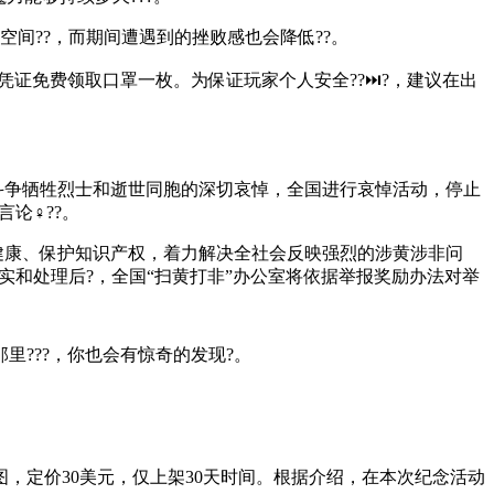
间??，而期间遭遇到的挫败感也会降低??。
凭证免费领取口罩一枚。为保证玩家个人安全??⏭?，建议在出
情斗争牺牲烈士和逝世同胞的深切哀悼，全国进行哀悼活动，停止
论♀??。
健康、保护知识产权，着力解决全社会反映强烈的涉黄涉非问
查证属实和处理后?，全国“扫黄打非”办公室将依据举报奖励办法对举
???，你也会有惊奇的发现?。
图，定价30美元，仅上架30天时间。根据介绍，在本次纪念活动