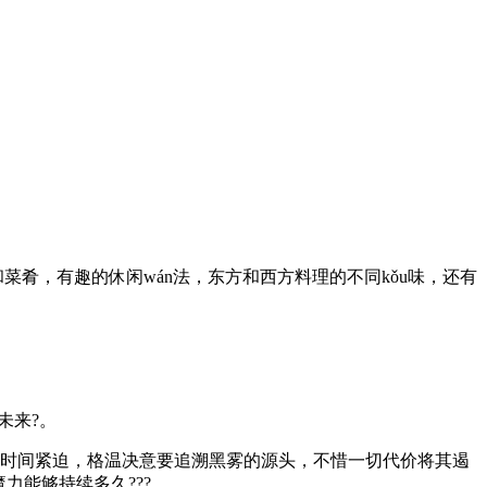
菜肴，有趣的休闲wán法，东方和西方料理的不同kǒu味，还有
未来?。
。时间紧迫，格温决意要追溯黑雾的源头，不惜一切代价将其遏
力能够持续多久???。