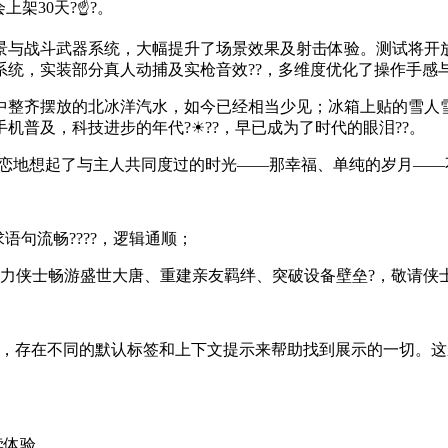
架30天?☝?。
景与战斗武器系统，大幅提升了场景效果及射击体验。测试将开
统，实装部分真人动捕及实枪音效??，多维度优化了操作手感与
中整齐摆放的北冰洋汽水，如今已经相当少见；冰箱上贴的雪人
机普及，科技进步的年代?☀??，早已成为了时代的眼泪??。
留恋地想起了与主人共同度过的时光——那幸福、单纯的岁月—
求语句流畅????，逻辑通顺；
助力侠士畅游盛世大唐、重建亲友羁绊、突破设备壁垒?，敬请侠
?，存在不同的默认标签和上下文提示来帮助找到展示的一切。
读体验。