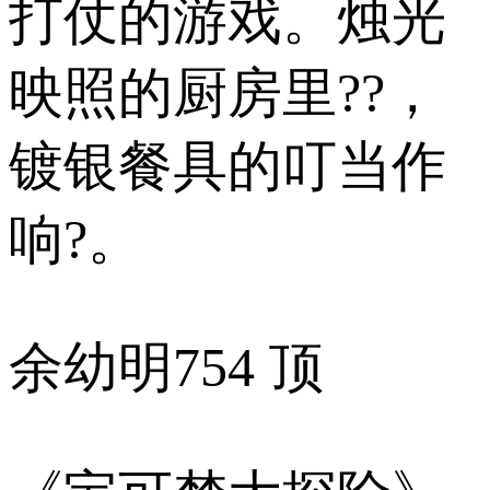
打仗的游戏。烛光
映照的厨房里??，
镀银餐具的叮当作
响?。
余幼明
754 顶