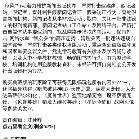
“秋风”行动着力维护新闻出版秩序。严厉打击假媒体、假记者
站、假记者，查处制售假新闻记者证、假采访证行为，查处假
冒新闻机构、新闻记者从事非法活动，取缔、关闭一批非法设
立的报刊编辑部、新闻记者站（工作站）及网络平台。严厉打
击自媒体从事虚假新闻、扰乱网络传播秩序等活动，保持打
击“网络水军”“黑公关”的高压态势，清理关闭一批违法违规自
媒体账号。严厉打击各类侵权盗版活动，重点查处盗版盗印党
和国家重要会议文件、党史学习教育有关读本及学习辅导读
物，以及大中小学教材教辅、畅销图书等行为。有力整治学
校、培训机构使用盗版教材资料、未经许可擅自向社会公开发
行出版物行为????。
购买典藏版的玩家除了可获得无限畅玩包所有内容外???↪，
还将额外获得《暗黑破坏神iii》天使之翼、幽灵犬宠物、大天
使马萨伊尔幻化；《魔兽世界》盗宝地精宠物、魔卒萨满宠
物、《风暴英雄》猎魔人维拉英雄；《星际争霸ii》战网头像
等多款奖励??。
责任编辑：沈孙晖
点击查看全文(剩余
59
%)