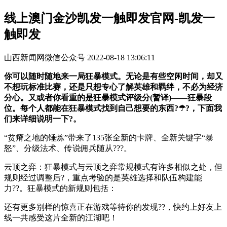
线上澳门金沙凯发一触即发官网-凯发一
触即发
山西新闻网微信公众号
2022-08-18 13:06:11
你可以随时随地来一局狂暴模式。无论是有些空闲时间，却又
不想玩标准比赛，还是只想专心了解英雄和羁绊，不必为经济
分心。又或者你看重的是狂暴模式评级分(暂译)——狂暴段
位。每个人都能在狂暴模式找到自己想要的东西?☂?，下面我
们来详细说明一下?。
“贫瘠之地的锤炼”带来了135张全新的卡牌、全新关键字“暴
怒”、分级法术、传说佣兵随从???。
云顶之弈：狂暴模式与云顶之弈常规模式有许多相似之处，但
规则经过调整后?，重点考验的是英雄选择和队伍构建能
力??。狂暴模式的新规则包括：
还有更多别样的惊喜正在游戏等待你的发现??，快约上好友上
线一共感受这片全新的江湖吧！