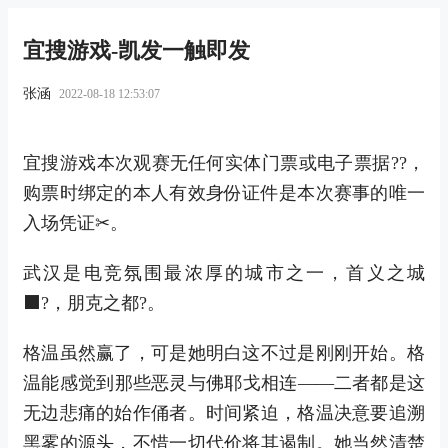
宜搜游戏-凯发一触即发
张涵
2022-08-18 12:53:07
宜搜游戏本次观赛无任何实体门票或电子票据??，
购票时绑定的本人有效身份证件是本次赛事的唯一
入场凭证✂。
武汉是电竞氛围最浓厚的城市之一，首义之城
⬛?，朋克之都?。
格温虽然赢了，可是她明白这不过是刚刚开始。格
温能感觉到那些恶灵与佛耶戈相连——二者都是这
无边悲痛的始作俑者。时间紧迫，格温决意要追溯
黑雾的源头，不惜一切代价将其遏制。她当然清楚