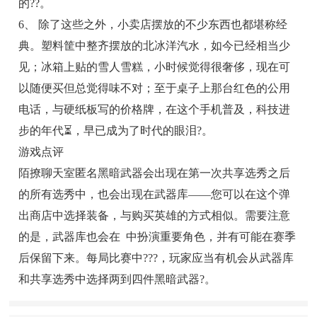
的??。
6、 除了这些之外，小卖店摆放的不少东西也都堪称经
典。塑料筐中整齐摆放的北冰洋汽水，如今已经相当少
见；冰箱上贴的雪人雪糕，小时候觉得很奢侈，现在可
以随便买但总觉得味不对；至于桌子上那台红色的公用
电话，与硬纸板写的价格牌，在这个手机普及，科技进
步的年代⏳，早已成为了时代的眼泪?。
游戏点评
陌撩聊天室匿名黑暗武器会出现在第一次共享选秀之后
的所有选秀中，也会出现在武器库——您可以在这个弹
出商店中选择装备，与购买英雄的方式相似。需要注意
的是，武器库也会在 中扮演重要角色，并有可能在赛季
后保留下来。每局比赛中???，玩家应当有机会从武器库
和共享选秀中选择两到四件黑暗武器?。