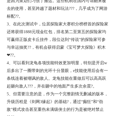
是因为策划们习惯了搬运。这些机制在国内可谓翻来覆
去的使用，甚至跨越了题材和玩法???，几乎成为了网游
标配??。
3、在此次测试中，位居探险家大赛积分榜榜首的探险家
还将获得1888元现金红包，排名第二至第五的探险家均
可赢得正版皮卡丘挂件，段位达到“传说”的探险家可参
与幸运抽奖??，有机会获得启蒙《宝可梦大探险》积木
❤??。
4、可以看到龙龟各项技能特效更加明显，特别是开启w
后多出了一圈带刺的光环十分显眼，e技能使用后会有一
条线连着被嘲讽的敌人。龙龟技能在重做后可以高高跃
起砸向敌人???，并在砸中的地面产生多次余震?。
5、但需要注意的是，作为一个完整剧情无删减的版本，
升级历程是《剑网3缘起》的基础?，通过“癫狂”和“劲
敌”模式攻击甚至重伤未满级侠士的行为是被绝对禁止