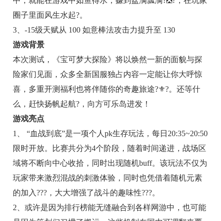
中，就能在游戏中如鱼得水，赚到盆满瓢满?❎?，在玩家
圈子里面风生水起?。
3、-15级天赋从 100 如意棒法攻击力提升至 130
游戏背景
本次测试，《宝可梦大探险》将以焕然一新的面貌与探
险家们见面，众多全新国服独占内容一定能让你大呼惊
喜，多重开测福利也将伴随你的奇趣旅途?⚜?。还等什
么，赶快扬帆起航?，向方可乐岛进发！
游戏亮点
1、 “血战到底”是一项个人pk生存玩法，每日20:35~20:50
限时开放。比赛共分为4个阶段，随着时间递进，战场区
域将不断向中心收拾，同时出现随机buff。该玩法不仅为
玩家带来激烈混战的刺激体验，同时也凭借着随机元素
的加入???，大大增强了战斗的趣味性???。
2、或许是因为排行榜能无缝融合到各样网游中，也可能