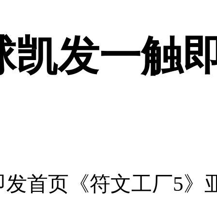
滚球凯发一触
即发首页《符文工厂5》