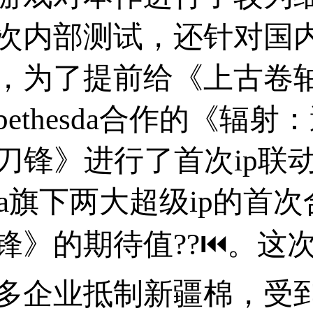
次内部测试，还针对国
，为了提前给《上古卷
thesda合作的《辐射：避
：刀锋》进行了首次ip联
sda旗下两大超级ip的首次
锋》的期待值??⏮。这
多企业抵制新疆棉，受