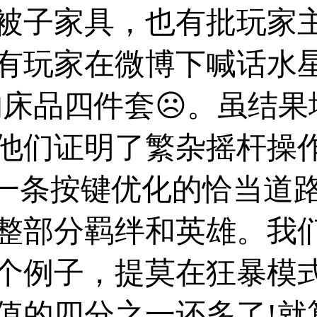
被子家具，也有批玩家
有玩家在微博下喊话水
版的床品四件套☹。虽结
他们证明了繁杂摇杆操
了一条按键优化的恰当道
整部分羁绊和英雄。我
个例子，提莫在狂暴模
值的四分之一还多了!就