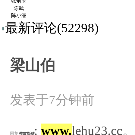
张炳玉
陈武
陈小澎
最新评论(52298)
梁山伯
发表于7分钟前
:
www.
lehu23.cc
回复
弗雷斯特