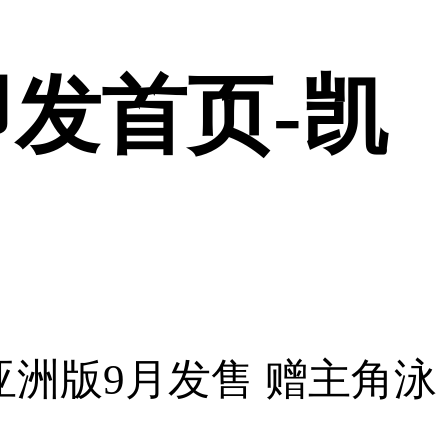
即发首页-凯
亚洲版9月发售 赠主角泳