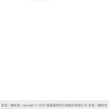
凯发一触即发 copyright © 2016 福建福特科光电股份有限公司 凯发一触即发