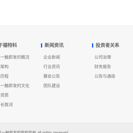
于福特科
新闻资讯
投资者关系
发一触即发的概况
企业新闻
公司治理
织架构
行业资讯
财务报告
展历程
展会公告
公告与通函
发一触即发的文化
团队建设
誉资质
事长致词
即发的版权的有 all rights reserved