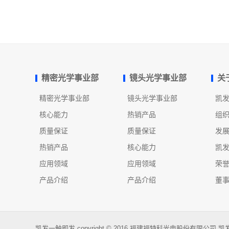
精密光学事业部
镜头光学事业部
关
精密光学事业部
镜头光学事业部
凯
核心能力
热销产品
组
质量保证
质量保证
发
热销产品
核心能力
凯
应用领域
应用领域
荣
产品介绍
产品介绍
董
凯发一触即发 copyright © 2016 福建福特科光电股份有限公司 凯发一触