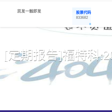
凯发一触即发
股票代码
833682
[定期报告]福特科: