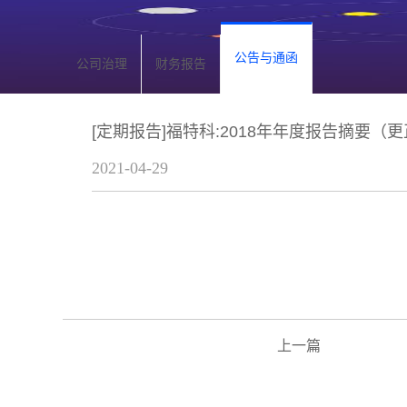
公告与通函
公司治理
财务报告
[定期报告]福特科:2018年年度报告摘要（
2021-04-29
上一篇