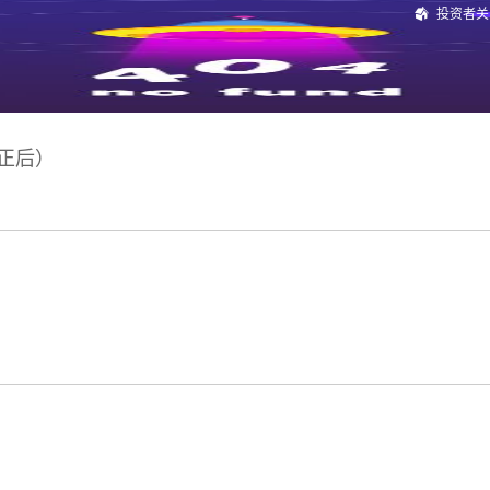
投资者关
更正后）