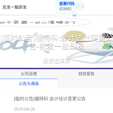
股票代码
凯发
凯发一触即发
833682
一触
即发
[临时公告]福特科:会计估计变更公
告-凯发一触即发
投资者关系
公司治理
财务报告
公告与通函
[临时公告]福特科:会计估计变更公告
2019-04-26