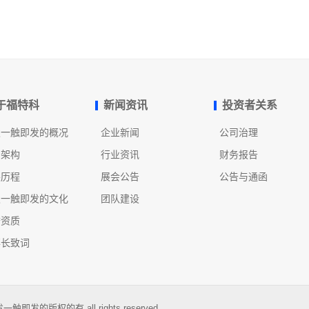
于福特科
新闻资讯
投资者关系
发一触即发的概况
企业新闻
公司治理
织架构
行业资讯
财务报告
展历程
展会公告
公告与通函
发一触即发的文化
团队建设
誉资质
事长致词
即发的版权的有 all rights reserved