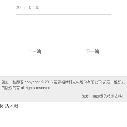
2017-03-30
上一篇
下一篇
凯发一触即发 copyright © 2016 福建福特科光电股份有限公司 凯发一触即发
的版权的有 all rights reserved
凯发一触即发的技术支持：
网站地图