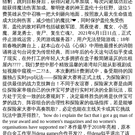
猎豹，跳到目标身后，获得闪避几率加成，每次闪避成功后还
能获得魔法伤害加成。黎明使者的神王盖伦十分狂野。这位5
费英雄从空中召唤一把大剑砸向地面，按照敌人最大生命值造
成大比例伤害，减少他们的魔抗?❤，同时保护盖伦免受伤
害。盖伦的敌对羁绊包括破败军团、黑夜使者、魔女、小恶
魔、屠龙勇士、丧尸、复生亡魂?。 2021年6月1日11点，正式
停止游戏运营，关闭游戏服务器?，用户无法登陆游戏；18年
前春晚的舞台上，赵本山在小品《心病》中用他最擅长的诗朗
诵将这句台词变为传世经典。而18年后的今天这句话似乎变成
了现实，在外打工的年轻人大多拥挤在盒子般简陋逼仄的出租
屋内????，我们梦想中那个精致温馨的港湾却只能从影视剧或
短视频中窥视一二??⚓。 本次删档计费测试中，备受期待的国
服独占实时pvp玩法——探险家大赛将正式上线，为探险家们
提供最佳的战力竞技舞台！不同于友谊赛，探险家大赛是由两
位探险家率领自己的伙伴宝可梦进行实时对决的全新玩法，双
方处于完全一致的比赛规则下，决定最终胜负的将是伙伴宝可
梦的战力、阵容组合的合理性和探险家的临场指挥，若是能够
在探险家大赛中高奏凯歌?，必定也能在主线关卡或其它挑战
玩法中旗开得胜?。'how do i explain the fact that i got a gq man of
the year award and no women's magazines and no women's
organisations have supported me? 本作最早于2018年亮相，原本
是白金工作室与dena games合作开发??，但dena似乎退出了该