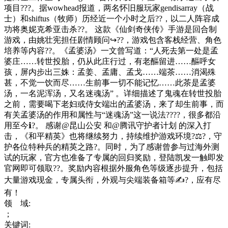
项目???。据wowhead报道，两名怀旧服玩家gendisarray（战
士）和shiftus（牧师）历经近一个小时之后??，以二人阵容成
功将奥妮克希亚击杀??。 这款《仙剑奇侠传》手游是回合制
游戏，由姚壮宪担任剧情顾问↪??，游戏包含客栈经营、角色
培养等内容??。《孟婆汤》一文曾写道：“人死去第一处是孟
婆庄……转世投胎，仍从此庄行过，有老醧留进……醧呼女
孩，屏内步出三姝：孟姜、孟庸、孟戈……端茶……消渴殊
甚，不觉一饮而尽……生前事一切不能记忆……此茶是孟婆
汤，一名泥浑汤，又名迷魂汤” 。详细描述了鬼魂在转世投胎
之前，需要喝下老妇或侍女端出的孟婆汤，来了却生前事，而
有关孟婆汤的作用和属性与“迷魂汤”这一说法????，很多都沿
用至今ℹ?。 感谢@昆山公安 和@腾讯守护者计划 的深入打
击，《和平精英》也将继续努力，持续维护游戏环境?⚖?，守
护各位特种兵的精英之路?。同时，为了感谢曾参与过海外测
试的玩家，官方也准备了专属的回归奖励，登陆凯发一触即发
官网即可领取??。奖励内容根据外服角色等级逐步提升，包括
大量游戏现金，专属头衔，外观与尖端装备箱等✍?，应有尽
有！
领 域:
；
关键词: