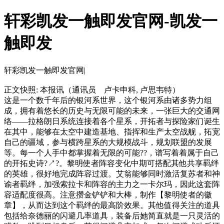
轩彩凯发一触即发官网-凯发一
触即发
轩彩凯发一触即发官网|
正文快照:
本报讯（通讯员 卢卡申科, 卢思韦特）
这是一个数千年后的银河系世界，这个银河系由诸多势力组
成，拥有着悠长的历史与无限可能的未来，一张巨大的交通网
络——拉格朗日系统连接着各个星系，开拓者与探险家们诞生
在其中，能够在太空中建造基地、指挥和生产太空战舰，拓宽
自己的疆域，参与横跨星系的大规模战斗，规划联盟的发展
等。每一个人手中都掌握着无限的可能??，谱写着着属于自己
的开拓史诗?↗?。黎明使者阵容变化中期可搭配其他共享羁绊
的英雄，很好地完成阵容过渡。艾翁能够同时激活复苏者和神
谕者羁绊，加强索拉卡和阵容的主力之一卡尔玛，因此这套阵
容适配度很高。注意攒金铲铲和大棒，制作【黎明使者的徽
章】，从而达到这个羁绊的最高阶效果。其他值得关注的道具
包括给奈德丽的闪避几率道具，装备后她简直就是一只灵活的