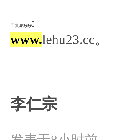
:
回复
郭行行
www.
lehu23.cc。
李仁宗
发表于8小时前