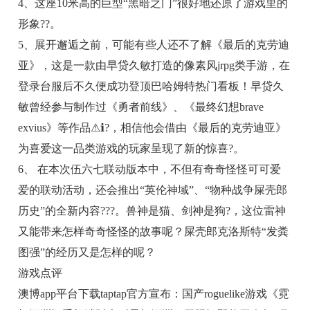
4、这座10米高的巨型“黑暗之门”很好地还原了游戏里的
形象??。
5、展开邂逅之前，可能有些人还不了解《最后的克劳迪
亚》，这是一款由早贷久敏打造的像素风jrpg类手游，在
登录台服后不久便成功登顶巴哈姆特热门看板！早贷久
敏曾经参与制作过《勇者前线》、《最终幻想brave
exvius》等作品⚠ℹ?，相信他会借由《最后的克劳迪亚》
为喜爱这一品类游戏的玩家呈现了新的惊喜?。
6、 在本次伍六七联动版本中，不但有奇奇怪怪可可爱
爱的联动活动，还会推出“英伦神域”、“物种战争屎壳郎
历史”的全新内容???。兽神是猫、剑神是狗?，这位雷神
又能带来怎样奇奇怪怪的故事呢？屎壳郎克洛斯特“发粪
图强”的经历又是怎样的呢？
游戏点评
澳博app平台下载taptap官方宣布：国产roguelike游戏《霓