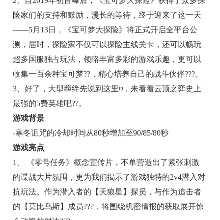
2、自2019年初首曝后，《宝可梦大探险》获得了众多探
险家们的支持和鼓励，漫长的等待，终于迎来了这一天
——5月13日，《宝可梦大探险》将正式开启全平台公
测，届时，探险家不仅可以探险主线关卡，还可以畅玩
超多国服独占玩法，领略丰富多彩的游戏乐趣，更可以
收集一百余种宝可梦??，精心培养自己的战斗伙伴???。
3、好了，大型羁绊先说到这里◽，来看看云顶之弈史上
最强的5费英雄吧??。
游戏背景
-寒冬诅咒的冷却时间从80秒增加至90/85/80秒​​​​
游戏亮点
1、 《零号任务》概念宣传片，不单营造出了紧张刺激
的谍战大片氛围，更为我们揭示了游戏独特的2v4潜入对
抗玩法。作为潜入者的【天狼星】探员，与作为追击者
的【莫比乌斯】成员???，将围绕机密情报的获取展开惊