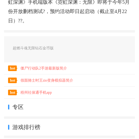
虹深渊》手机端版本《霓虹深渊：无限》即将于今年5月
份开放删档测试?，预约活动即日起启动（截止至4月22
日）??。
超燃斗魂无限钻石金币版
hot
僵尸行动队2手游最新版简介
hot
假面骑士时王zio变身模拟器简介
hot
梧州社保通手机app
专区
游戏排行榜