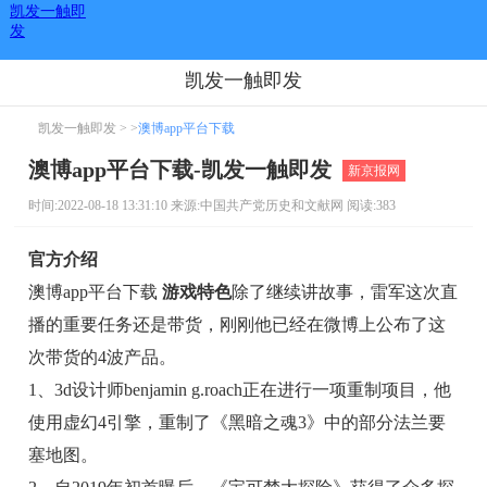
凯发一触即
发
凯发一触即发
凯发一触即发
> >
澳博app平台下载
澳博app平台下载-凯发一触即发
新京报网
时间:2022-08-18 13:31:10 来源:中国共产党历史和文献网 阅读:383
官方介绍
澳博app平台下载
游戏特色
除了继续讲故事，雷军这次直
播的重要任务还是带货，刚刚他已经在微博上公布了这
次带货的4波产品。
1、3d设计师benjamin g.roach正在进行一项重制项目，他
使用虚幻4引擎，重制了《黑暗之魂3》中的部分法兰要
塞地图。