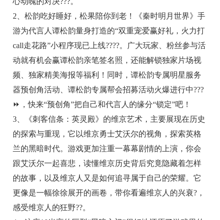
心动魄的对决???。
2、松韵吃好睡好，松果陪你到老！《秦时明月世界》手
游为代言人谭松韵量身打造的“双重宠爱赢好礼，火力打
call走花路”小程序现已上线????。广大玩家、粉丝参与活
动就有机会赢谭松韵亲笔签名照，还能解锁独家片场视
频、独家精美海报等福利！同时，谭松韵专属明星服务
器预创角活动、谭松韵专属帮会招募活动火爆进行中???
⏩，快来“预创角”把自己和代言人的缘分“锁定”吧！
3、《刺客信条：英灵殿》的维京艺术，主要展现在历史
的探索与重现，它以维京勇士艾沃尔的视角，探索英格
兰的黑暗时代。游戏更加注重一幕幕剧情的上演，你会
跟艾沃尔一起喜悲，读懂维京历史背后究竟隐藏着怎样
的故事，以及维京人又是如何追寻属于自己的荣耀。它
更像是一幅徐徐展开的画卷，带你看遍维京人的兴衰?，
感受维京人的狂野??。