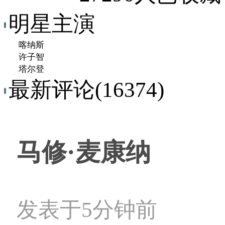
明星主演
喀纳斯
许子智
塔尔登
最新评论(16374)
马修·麦康纳
发表于5分钟前