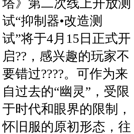
塔》第二次线上开放测
试“抑制器•改造测
试”将于4月15日正式开
启??，感兴趣的玩家不
要错过????。可作为来
自过去的“幽灵”，受限
于时代和眼界的限制，
怀旧服的原初形态，往