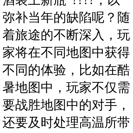
弥补当年的缺陷呢？随
着旅途的不断深入，玩
家将在不同地图中获得
不同的体验，比如在酷
暑地图中，玩家不仅需
要战胜地图中的对手，
还要及时处理高温所带