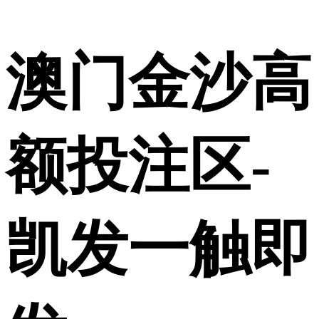
澳门金沙高
额投注区-
凯发一触即