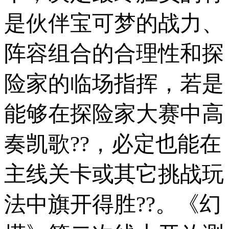
是伙伴宝可梦的战力、
阵容组合的合理性和探
险家的临场指挥，若是
能够在探险家大赛中高
奏凯歌??，必定也能在
主线关卡或其它挑战玩
法中旗开得胜??。《幻