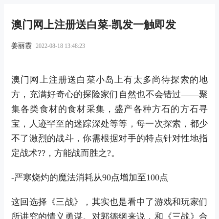
澳门网上注册送白菜-凯发一触即发
姜丽霞
2022-08-18 13:48:23
澳门网上注册送白菜小岛上有太多尚待探索的地
方，充满好奇心的探险家们自然也不会错过——聚
集各类食材的食材采集，盛产各种方石的方石寻
宝，人迹罕至的迷踪深处等等，每一次探索，都少
不了激烈的战斗，你需根据对手的特点针对性地指
定战术??，方能战而胜之?。
-严寒烧灼的魔法消耗从90点增加至100点
这回选择《三战》，其实也是看中了游戏和玩家们
所讲究的情义勇谋。对郭德纲来说，和《三战》合