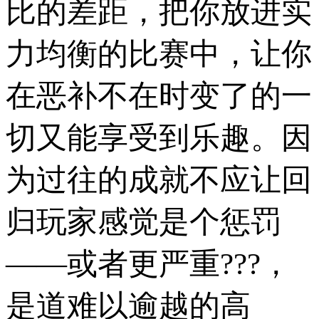
比的差距，把你放进实
力均衡的比赛中，让你
在恶补不在时变了的一
切又能享受到乐趣。因
为过往的成就不应让回
归玩家感觉是个惩罚
——或者更严重???，
是道难以逾越的高