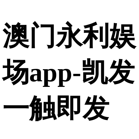
澳门永利娱
场app-凯发
一触即发