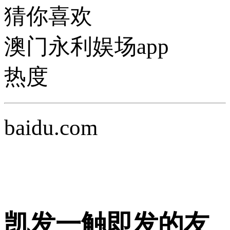
猜你喜欢
澳门永利娱场app
热度
baidu.com
凯发一触即发的友