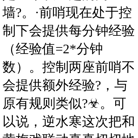
墙?。·前哨现在处于控
制下会提供每分钟经验
（经验值=2*分钟
数）。控制两座前哨不
会提供额外经验?，与
原有规则类似?☣。可
以说，逆水寒这次把和