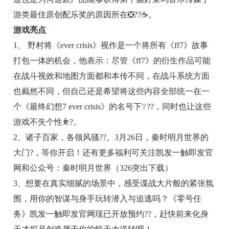
游类最佳原创配乐奖的原因所在❎??☕。
游戏亮点
1、 野村将《ever crisis》视作是一个将所有《ff7》故事
打包一体的机会，他表示：尽管《ff7》的衍生作品可能
在战斗视效和地图方面都和本传不同，在战斗系统方面
也截然不同，但自己还是希望将这些内容全部统一在一
个《最终幻想7 ever crisis》的名号下❔??，同时也让这些
游戏不失个性⛹?。
2、诸子百家，各领风骚??。3月26日，秦时明月世界的
大门?，等你开启！还有更多福利可关注凯发一触即发官
网和公众号：秦时明月世界（326突出下载）
3、想要在真实细腻的场景中，感受谍战大片般的紧张氛
围，用你的智谋与身手玩转潜入与追逃吗？《零号任
务》凯发一触即发官网现已开放预约??，赶快前来化身