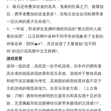
2、最后还有叠加攻速的道具，鬼索的狂暴之刃。被腐蚀
后，携带者叠加的攻速更多?，但每次攻击会消耗携带者
一定比例的最大生命值??。
3、一年前，郭老师在直播时偶然间说的“整点阳间人能
看的东西”，让互联网中各种不同寻常的现象有了全新的
评级名称：阴间⏏✔?，并且促使了大量诸如“这不阳
间”的流行语风靡中文互联网?。
游戏背景
值得一提的是，虽然是一款手机游戏，但本作仍拥有着
高水准的画面表现效果和音乐音效。游戏对于整体风格
和细节设定都极为考究，其画面的精美程度丝毫不亚于
主机游戏的视觉表现力。在音乐音效方面，《上古卷
轴：刀锋》拥有特色鲜明的主题音乐和真实感十足的音
效，无需佩戴耳机也能够给玩家带来极强的沉浸感???，
这也是为何这款产品能够获得第十届好莱坞音乐传媒手