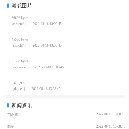
游戏图片
| 66636 bytes
android/ |
2022-08-18 13:08:45
| 45500 bytes
android/ |
2022-08-18 13:08:45
| 21338 bytes
windows/ |
2022-08-18 13:08:45
| 952 bytes
iphone/ |
2022-08-18 13:08:45
新闻资讯
2022-08-18 13:08:45
刘永成
2022-08-18 13:08:45
陈黎