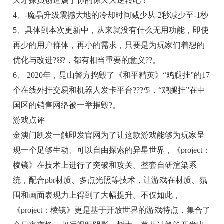
天才探员创造属于你的惊天大逆转吧！
4、-魔晶升级震撼大地的冷却时间减少从-2秒减少至-1秒
5、具体到本次更新中，从来就没有什么无用功能，即使
再少的用户群体，再小的需求，只要是为玩家们着想的
优化与改进?⛓?，都有相当重要的意义??。
6、 2020年，昆山警方捣毁了《和平精英》“鸡腿挂”的17
个在线外挂交易和机器人发卡平台???♋，“鸡腿挂”在中
国区的销售网络被一举摧毁?。
游戏点评
金澳门凯发一触即发官网为了让这款游戏能够为玩家呈
现一个足够生动、可以自由探索的异星世界，《project：
棱镜》在技术上进行了突破和攻关。整套自研渲染系
统，配合pbr材质、多点光照等技术，让游戏在材质、氛
围和画面表现力上得到了大幅提升。不仅如此，
《project：棱镜》更是基于开放世界的游戏特点，集合了