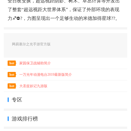
全日夜变换，超远视距阴影、树木、草丛计算等开发出
了整套“超远视距大世界体系”，保证了外部环境的表现
力♐⛔?，力图呈现出一个足够生动的米德加得星球??。
网易塞尔之光手游官方版
hot
家园保卫战辅助简介
hot
一万光年动漫电台2019最新版简介
hot
大圣捉妖记九游版
专区
游戏排行榜