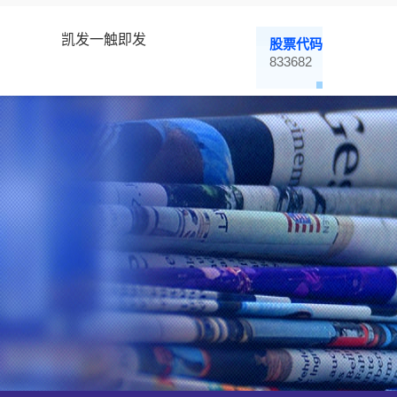
凯发一触即发
股票代码
833682