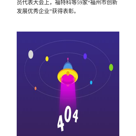
员代表大会
上，
福特科
等
59家
“福州市创新
发展优秀企业”
获得表彰
。