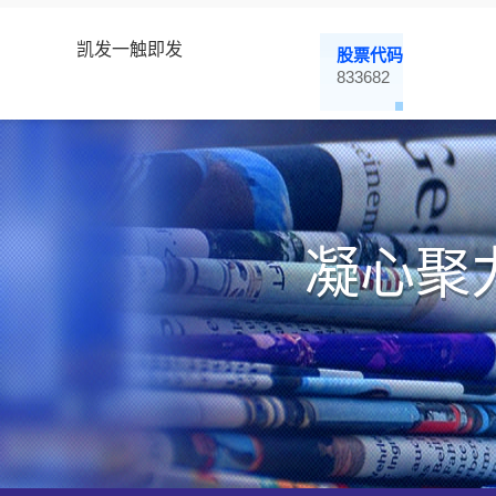
凯发一触即发
股票代码
833682
凝心聚