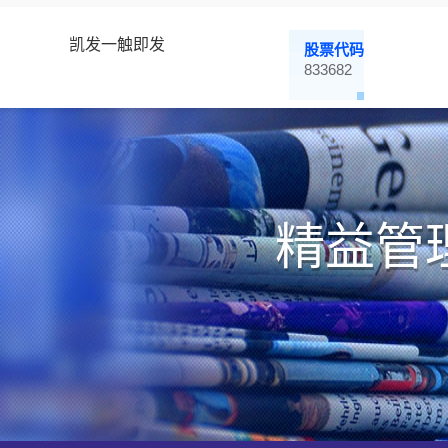
凯发一触即发
股票代码
833682
精益管