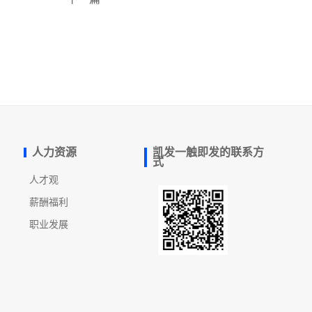
人力资源
凯发一触即发的联系方
式
人才观
薪酬福利
职业发展