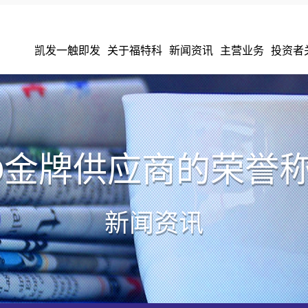
凯发一触即发
关于福特科
新闻资讯
主营业务
投资者
O金牌供应商的荣誉
新闻资讯