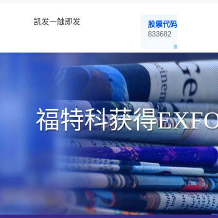
凯发一触即发
股票代码
833682
福特科获得EXF