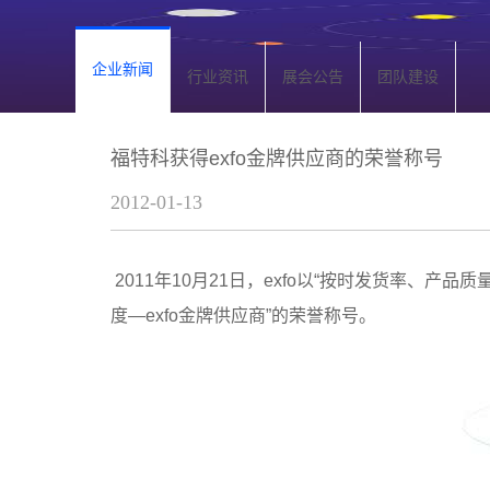
企业新闻
行业资讯
展会公告
团队建设
福特科获得exfo金牌供应商的荣誉称号
2012-01-13
2011年10月21日，exfo以“按时发货率、产
度—exfo金牌供应商”的荣誉称号。