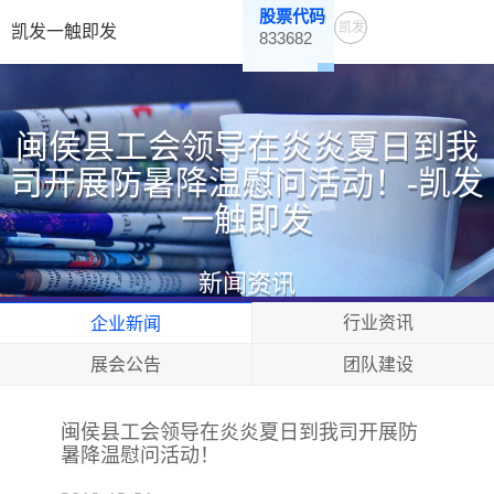
股票代码
凯发
凯发一触即发
833682
一触
即发
闽侯县工会领导在炎炎夏日到我
司开展防暑降温慰问活动！-凯发
一触即发
新闻资讯
行业资讯
企业新闻
展会公告
团队建设
闽侯县工会领导在炎炎夏日到我司开展防
暑降温慰问活动！