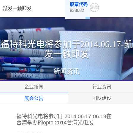
股票代码
凯发
凯发一触即发
833682
一触
即发
福特科光电将参加于2014.06.17-凯
发一触即发
新闻资讯
企业新闻
行业资讯
团队建设
展会公告
福特科光电将参加于2014.06.17-06.19在
台湾举办的opto 2014台湾光电展