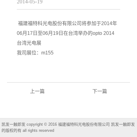
2014-05-19
福建福特科光电股份有限公司将参加于2014年
06月17日至06月19日在台湾举办的opto 2014
台湾光电展
我司展位：m155
上一篇
下一篇
凯发一触即发 copyright © 2016 福建福特科光电股份有限公司 凯发一触即发
的版权的有 all rights reserved