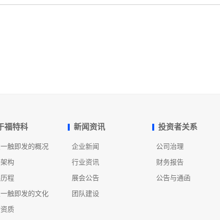
于福特科
新闻资讯
投资者关系
发一触即发的概况
企业新闻
公司治理
织架构
行业资讯
财务报告
展历程
展会公告
公告与通函
发一触即发的文化
团队建设
誉资质