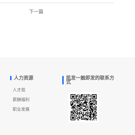
下一篇
人力资源
凯发一触即发的联系方
式
人才观
薪酬福利
职业发展