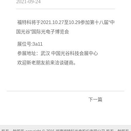
2021-09-24
福特科将于2021.10.27至10.29参加第十八届“中
国光谷”国际光电子博览会
展位号:3a11
参展地址：武汉 中国光谷科技会展中心
欢迎新老朋友前来洽谈磋商。
下一篇