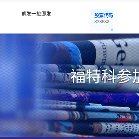
凯发一触即发
股票代码
833682
福特科参加