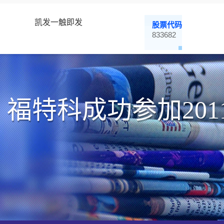
凯发一触即发
股票代码
833682
福特科成功参加20