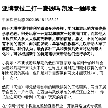
亚博竞技二打一赚钱吗-凯发一触即发
中国疾控动态
2022-08-18 13:55:27
由于刀塔中通往胜利的道路多种多样，学习和游玩的方法也是
形形色色。部分玩家一开始就和朋友一起摸清门道，而其他人
喜欢在加入多人大战前先吸收足够的信息。总之，不同的玩家
有不同的需求，而我们发现，单靠线性教程不足以帮助大家了
解游戏。我们认为，融合多种工具和资源后效果将达到最大
化??，可以根据新手的特定需求来帮助他们进行学习?。
小提示：不要被游戏早期的低伤害值蒙蔽!这些回合的胜利会
为游戏后期带来很大不同，也许是关键时刻用额外获得的金币
刷出想要的英雄，也许是对手需要赢你两次才能获胜?⚔，而
非一次??。
然而《问道》却凭借着独特的幽默搞笑的工笔画风，闯出了属
于自己的一片市场。在西游与武侠承包的半壁江山之外?，你
总能在网吧中看到《问道》玩家的身影??。
在“净网”行动中将重点整治直播行业，开展网络游戏专项整