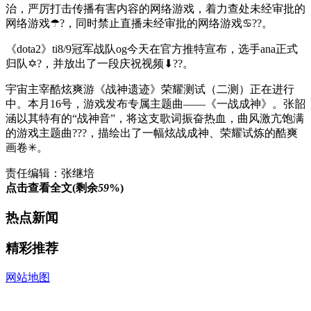
治，严厉打击传播有害内容的网络游戏，着力查处未经审批的
网络游戏☂?，同时禁止直播未经审批的网络游戏♋??。
《dota2》ti8/9冠军战队og今天在官方推特宣布，选手ana正式
归队✡?，并放出了一段庆祝视频⬇??。
宇宙主宰酷炫爽游《战神遗迹》荣耀测试（二测）正在进行
中。本月16号，游戏发布专属主题曲——《一战成神》。张韶
涵以其特有的“战神音”，将这支歌词振奋热血，曲风激亢饱满
的游戏主题曲???，描绘出了一幅炫战成神、荣耀试炼的酷爽
画卷✳。
责任编辑：张继培
点击查看全文(剩余
59
%)
热点新闻
精彩推荐
网站地图