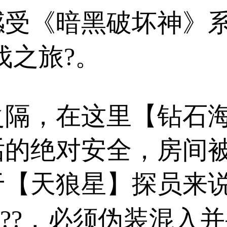
感受《暗黑破坏神》
伐之旅?。
之隔，在这里【钻石
话的绝对安全，房间
于【天狼星】探员来
??，必须伪装混入并