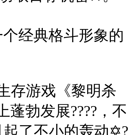
一个经典格斗形象的
机类恐怖生存游戏《黎明杀
蓬勃发展????，不
起了不小的轰动✡?