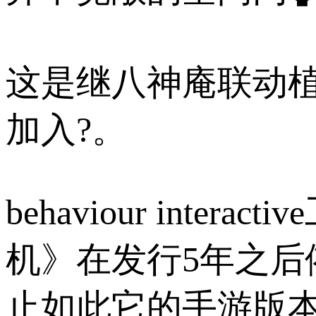
这是继八神庵联动植
加入?。
behaviour int
机》在发行5年之后依
止如此它的手游版本