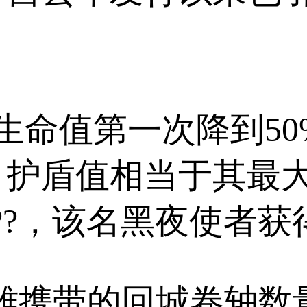
8)的生命值第一次降到
，护盾值相当于其最
??，该名黑夜使者获
雄携带的回城卷轴数量为