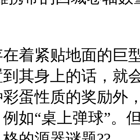
存在着紧贴地面的巨
置到其身上的话，就
种彩蛋性质的奖励外
例如“桌上弹球”。
格的源器谜题??。