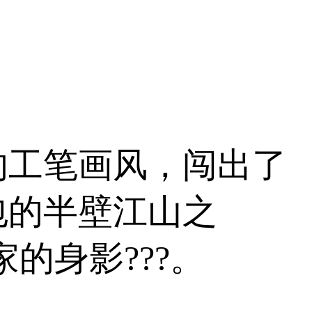
的工笔画风，闯出了
包的半壁江山之
的身影???。