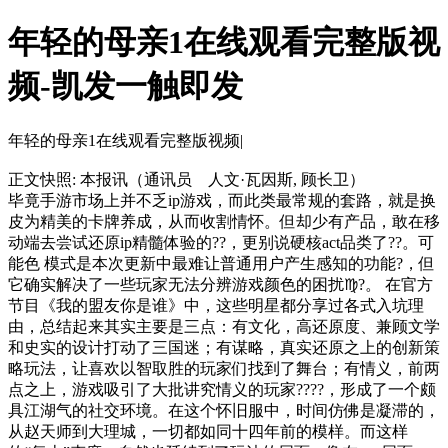
年轻的母亲1在线观看完整版视
频-凯发一触即发
年轻的母亲1在线观看完整版视频|
正文快照:
本报讯（通讯员 人文·瓦因斯, 顾长卫）
毕竟手游市场上并不乏ip游戏，而此类最常规的套路，就是换
皮为精美的卡牌养成，从而收割情怀。但却少有产品，敢在移
动端去尝试还原ip精髓体验的??，更别说硬核act品类了??。可
能色 模式是本次更新中最难让普通用户产生感知的功能?，但
它确实解决了一些玩家无法分辨游戏颜色的困扰♍?。 在官方
节目《我的盟友你是谁》中，这些明星都分享过各式入坑理
由，总结起来其实主要是三点：有文化，高还原度、兼顾文学
和史实的设计打动了三国迷；有谋略，真实还原之上的创新策
略玩法，让喜欢以智取胜的玩家们找到了舞台；有情义，前两
点之上，游戏吸引了大批讲究情义的玩家????，形成了一个颇
具江湖气的社交环境。在这个怀旧服中，时间仿佛是凝滞的，
从赵天师到大理城，一切都如同十四年前的模样。而这样