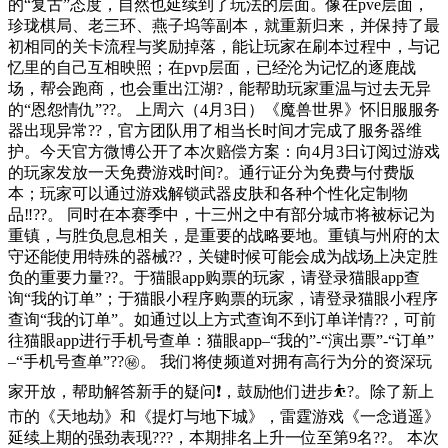
的“复古”态度，自然也延续到了玩法的层面。像在pve层面，
珍珑棋局、老三环、燕子坞等副本，就重新归来，并保持了最
初相同的关卡流程与奖励掉落，能让玩家在刷本过程中，与记
忆里的自己互相映照；在pvp层面，已经沦为记忆的逐鹿战
场，帮会跑商，也会重出江湖?，能帮助玩家重温与过去无异
的“恩怨情仇”??。 上周六（4月3日）《魔兽世界》怀旧服服务
器出现异常??，官方团队用了相当长时间才完成了服务器维
护。今天官方微博公开了本次赔偿方案：向4月3日订阅过游戏
的玩家发放一天免费游戏时间?。通行证分为免费与付费版
本；玩家可以通过游戏解锁武器皮肤和各种个性化定制物
品‼??。 同时在本赛季中，十三州之中有部分城市将被标记为
重镇，与胜负息息相关，是重要的战略要地。重镇与州府的太
守还能使用特殊的器械??，关键时候可能会成为战场上决定胜
负的重要力量??。于猫眼app购票的玩家，请登录猫眼app查
询“我的订单”；于猫眼小程序购票的玩家，请登录猫眼小程序
查询“我的订单”。如通过以上方式查询不到订单详情??，可前
往猫眼app进行手机号查单：猫眼app–“我的”-“演出票”-“订单”
–“手机号查单”??㊙。 我们将使频道对拥有高行为分的资深玩
家开放，帮助解答新手的疑问❗，鼓励他们进步⛹?。除了新上
市的《天地劫》和《提灯与地下城》，雷霆游戏《一念逍遥》
延续上期的强劲表现???，本期排名上升一位至第9名??。 本次