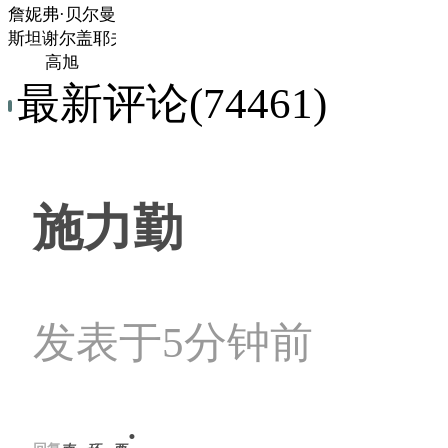
詹妮弗·贝尔曼
斯坦谢尔盖耶夫
高旭
最新评论(74461)
施力勤
发表于5分钟前
: