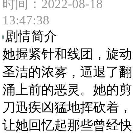
时间：2022-08-18
13:47:38
剧情简介
她握紧针和线团，旋动
圣洁的浓雾，逼退了翻
涌上前的恶灵。她的剪
刀迅疾凶猛地挥砍着，
让她回忆起那些曾经快