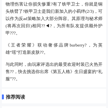
物理伤害让你损失惨重?有了铁甲卫士，你就是铜
头铁臂了!铁甲卫士是我们新加入的小羁绊(2/3)，可
以作为反ad策略加入大部分阵容。其原理与秘术师
(将再次回归)相同??◀?，为所有队友提供额外护
甲???。
《王者荣耀》联动奢侈品牌burberry?，为英
雄“瑶”打造新皮肤??。
与此同时，由玩家评选出的最受欢迎时装已火热开
售??，快去挑选你出席《第五人格》生日盛宴的“礼
服”??。
推荐阅读