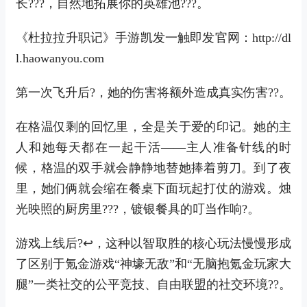
长???，自然地拓展你的英雄池???。
《杜拉拉升职记》手游凯发一触即发官网：http://dl
l.haowanyou.com
第一次飞升后?，她的伤害将额外造成真实伤害??。
在格温仅剩的回忆里，全是关于爱的印记。她的主
人和她每天都在一起干活——主人准备针线的时
候，格温的双手就会静静地替她捧着剪刀。到了夜
里，她们俩就会缩在餐桌下面玩起打仗的游戏。烛
光映照的厨房里???，镀银餐具的叮当作响?。
游戏上线后?↩，这种以智取胜的核心玩法慢慢形成
了区别于氪金游戏“神壕无敌”和“无脑抱氪金玩家大
腿”一类社交的公平竞技、自由联盟的社交环境??。