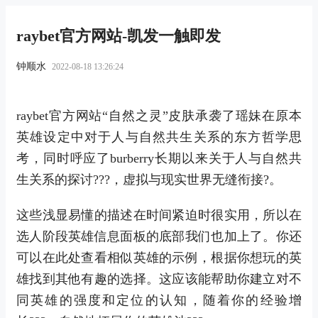
raybet官方网站-凯发一触即发
钟顺水
2022-08-18 13:26:24
raybet官方网站“自然之灵”皮肤承袭了瑶妹在原本
英雄设定中对于人与自然共生关系的东方哲学思
考，同时呼应了burberry长期以来关于人与自然共
生关系的探讨???，虚拟与现实世界无缝衔接?。
这些浅显易懂的描述在时间紧迫时很实用，所以在
选人阶段英雄信息面板的底部我们也加上了。你还
可以在此处查看相似英雄的示例，根据你想玩的英
雄找到其他有趣的选择。这应该能帮助你建立对不
同英雄的强度和定位的认知，随着你的经验增