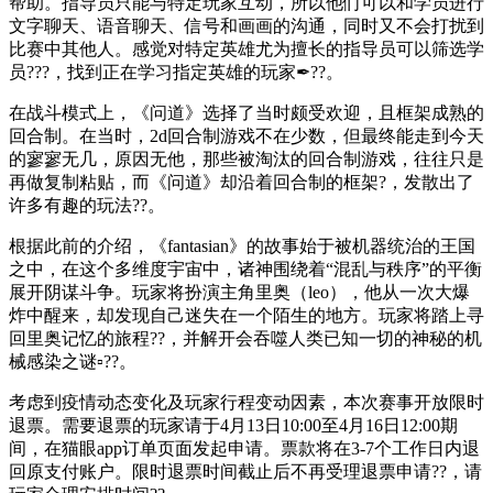
帮助。指导员只能与特定玩家互动，所以他们可以和学员进行
文字聊天、语音聊天、信号和画画的沟通，同时又不会打扰到
比赛中其他人。感觉对特定英雄尤为擅长的指导员可以筛选学
员???，找到正在学习指定英雄的玩家✒??。
在战斗模式上，《问道》选择了当时颇受欢迎，且框架成熟的
回合制。在当时，2d回合制游戏不在少数，但最终能走到今天
的寥寥无几，原因无他，那些被淘汰的回合制游戏，往往只是
再做复制粘贴，而《问道》却沿着回合制的框架?，发散出了
许多有趣的玩法??。
根据此前的介绍，《fantasian》的故事始于被机器统治的王国
之中，在这个多维度宇宙中，诸神围绕着“混乱与秩序”的平衡
展开阴谋斗争。玩家将扮演主角里奥（leo），他从一次大爆
炸中醒来，却发现自己迷失在一个陌生的地方。玩家将踏上寻
回里奥记忆的旅程??，并解开会吞噬人类已知一切的神秘的机
械感染之谜▫??。
考虑到疫情动态变化及玩家行程变动因素，本次赛事开放限时
退票。需要退票的玩家请于4月13日10:00至4月16日12:00期
间，在猫眼app订单页面发起申请。票款将在3-7个工作日内退
回原支付账户。限时退票时间截止后不再受理退票申请??，请