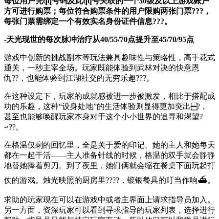
每位用户凭qq号码及此qq号关联的一个30级及以上游戏账户
方可进行购票；每位符合购票条件的用户限购两张门票???，
每张门票需绑定一个有效实名身份证件信息???。
-天光现世的每次脉冲治疗从40/55/70点提升至45/70/95点
游戏中创新的挑战副本等玩法兼具趣味性与策略性，高手花式
通关，一秒主宰全场。玩家既能体验到武林对决的快意恩
仇??，也能体验到江湖社交的无穷乐趣???。
在这种设定下，玩家的成就感被进一步被激发，相比于搭配成
功的乐趣，这种“设身处地”的生活体验则显得更加突出➖⃣?，
甚至也能够唤醒玩家本身对于这个小小世界的追寻和渴望?
↩??。
在格温仅剩的回忆里，全是关于爱的印记。她的主人和她每天
都在一起干活——主人准备针线的时候，格温的双手就会静静
地替她捧着剪刀。到了夜里，她们俩就会缩在餐桌下面玩起打
仗的游戏。烛光映照的厨房里????，镀银餐具的叮当作响⛴。
求助的玩家现在可以在游戏中或者主界面上请求指导员加入。
另一方面，资深玩家可以看到寻求指导的玩家列表，选择进行