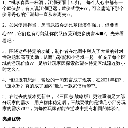
1、“桃李春风一杯酒，江湖夜雨十年灯。”每个人心中都有一
个武侠梦，有人说江湖已远，武侠式微➗??，可金庸笔下那个
侠骨丹心的江湖却一直从未离去??。
2、如果使用得当，黑暗武器会远比基础装备强力，但要当
心???，它们也有可能让你的队伍受到更多伤害⛪⬛?。先来看
看吧：
3、围绕这些特定的功能，制作者在地图中融入了大量的针对
性谜题和高额奖励，从而与彩蛋和小游戏一起，扩充了每个区
域的游玩价值??，足够让玩家因探索欲望在特定区域流连数小
时之久?。
4、谁也没有想到，曾经的一句戏言成了现实，在2021年初?，
《逆水寒》真的成了国内“最后一款武侠端游”?。
5、在过去的版本更新中，《三国志·战略版》更注重满足大部
分玩家的需求，用户群体稳定后，三战要做的是满足小部分玩
家的需求?‼??，为每位玩家都能在游戏中拥有相同的体验?。
亮点优势