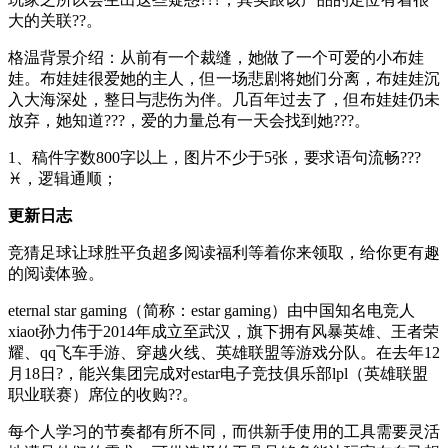
大的关联??。
格温背景介绍：从前有一个裁缝，她做了一个可爱的小布娃
娃。布娃娃很爱她的主人，但一场悲剧将她们分离，布娃娃沉
入大海深处，整日与悲伤为伴。几百年过去了，但布娃娃仍未
放弃，她知道???，爱的力量总有一天会找到她???。
1、稿件字数800字以上，图片不少于5张，要求语句流畅???
♓，逻辑通顺；
更新日志
竞猜足球让球胜平负超多阅读福利等着你来领取，给你更有趣
的阅读体验。
eternal star gaming（简称：estar gaming）由中国知名电竞人
xiaot孙力伟于2014年成立至武汉，旗下拥有风暴英雄、王者荣
耀、qq飞车手游、穿越火线、英雄联盟等游戏分队。在去年12
月18日?，能兴集团完成对estar电子竞技俱乐部lpl（英雄联盟
职业联赛）席位的收购??。
每个人学习的节奏都有所不同，而供新手使用的工具需要灵活