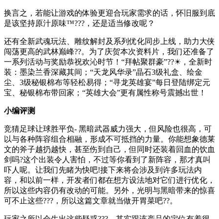
换言之，若能让游戏的体验更迎合玩家需求的话，怀旧服到底
是该坚持原汁原味™???，还是适当修改呢？
还有全新武魂玩法、雕纹解封及系列优化同步上线，助力大侠
闯荡更高的武林巅峰??。为了庆贺本次资料片，我们还准备了
一系列活动与奖励恭祝欢沁时节！“拜帖聚群豪”??☀，全新时
装：墨染兰香深藏其间；“天龙风华录”晶石3级礼盒、绘金
尘、3级秘银棉布等轻松易得；“寻龙英雄宴”每日登陆绑定元
宝、秘银棉布带回家；“英雄大会”更有属性称号震撼出世！
小编评测
竞猜足球让球胜平负- 黑暗武器威力强大，但风险也很高，可
以与各种阵容组合相融，形成不可抵挡的力量。你能想象德莱
文的斧子越扔越快，甚至伤到自己，但同时还装着回血的饮血
剑吗?这个出装令人害怕，不过等你看到了新阵容，那才真叫
吓人呢。让我们先睹为快吧!接下来将会涉及到许多玩法内
容，和以前一样，开发者们都在想方设法地对它们进行优化，
所以这些内容仍有改动的可能。另外，光明与黑暗带来的惊喜
可不止这些???，所以这篇文章就当做开胃菜吧??。
玩家之所以会生出这些疑惑???，其实跟该产品的定位有着很