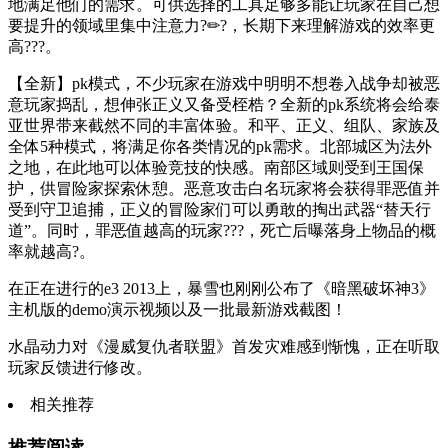
地满足他们的需求。可供选择的工具足够多能让玩家在自己想
要提升的领域里集中注意力?✏?，长期下来理解游戏的效率更
高???。
【全新】pk模式，不少玩家在游戏中明明不想卷入战争却被恶
意玩家捣乱，想伸张正义又备受桎梏？全新的pk系统将会给泰
亚世界带来截然不同的丰富体验。和平、正义、组队、家族及
全体5种模式，将满足你各类情况的pk需求。北部城区为法外
之地，在此地可以体验竞技的快感。南部区域则受到王国保
护，供冒险家探索休憩。恶意攻击白名玩家将会获得罪恶值并
受到守卫追捕，正义的冒险家们可以勇敢的掏出武器“替天行
道”。同时，罪恶值越高的玩家???，死亡后曝落身上物品的概
率就越高?。
在正在进行的e3 2013上，暴雪也刚刚公布了《暗黑破坏神3》
主机版的demo演示视频以及一批最新游戏截图！
水晶动力对《漫威复仇者联盟》首发灾难感到惭愧，正在听取
玩家反馈进行修改。
相关推荐
推荐阅读