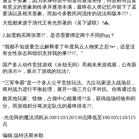
通女子形象，因为本身特质不明显而逐渐失传，特质鲜明且富
有意义的形象则传承并逐渐丰满，最终在人类记忆中留下了孟
婆汤以及相关形象。而如今多数民间流传的说法和版本???，
大抵都来源于清代王有光所著的《吴下谚联》?⛪。
2.如需购买两张票??，是否需要绑定两个不同的qq？
“我都不知道要怎么解释拿了年度风云人物奖之后?↩，还是没
有女性杂志和组织支持我的事????。”
国产多人动作竞技游戏《永劫无间》亮相未来游戏展，公布新
的演示♾，展示了游戏的玩法?。
“三军争霸”是一个多人公平竞技玩法。九位玩家进入战场后，
将对战力进行平衡处理，展开一场三方公平对抗。你将通过击
败其他玩家、怪物，占领中心能量塔??⛱，获得战场经验和积
分。而游戏积分将决定队伍的最终排名??。
-光击阵的魔法消耗从100/110/120/130点降低至100/105/110/115
点
编辑:温特沃斯米勒