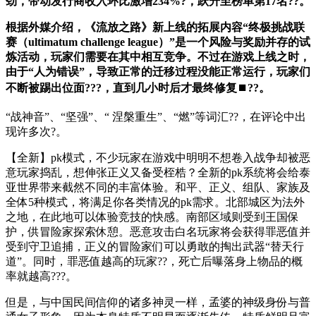
劲，带动发行商收入环比激增234%?，跃升至榜单第17名??。
根据外媒介绍，《流放之路》新上线的拓展内容“终极挑战联
赛（ultimatum challenge league）”是一个风险与奖励并存的试
炼活动，玩家们需要在其中相互竞争。不过在游戏上线之时，
由于“人为错误”，导致正常的迁移过程没能正常运行，玩家们
不断被踢出位面???，直到几小时后才最终修复⏹??。
“战神音”、“坚强”、“ 涅槃重生”、“燃”等词汇??，在评论中出
现许多次?。
【全新】pk模式，不少玩家在游戏中明明不想卷入战争却被恶
意玩家捣乱，想伸张正义又备受桎梏？全新的pk系统将会给泰
亚世界带来截然不同的丰富体验。和平、正义、组队、家族及
全体5种模式，将满足你各类情况的pk需求。北部城区为法外
之地，在此地可以体验竞技的快感。南部区域则受到王国保
护，供冒险家探索休憩。恶意攻击白名玩家将会获得罪恶值并
受到守卫追捕，正义的冒险家们可以勇敢的掏出武器“替天行
道”。同时，罪恶值越高的玩家??，死亡后曝落身上物品的概
率就越高???。
但是，与中国民间信仰的诸多神灵一样，孟婆的神级身份与普