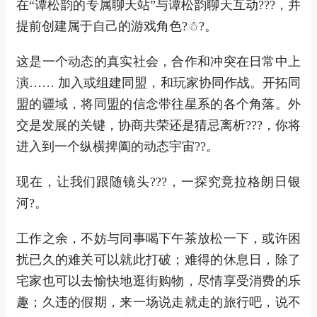
在“谭松韵的专属聊天站”与谭松韵聊天互动???，并
提前创建属于自己的游戏角色?☃?。
这是一个动态的真实社会，合作和冲突在日常中上
演…… 加入或组建同盟，和玩家协同作战。开拓同
盟的疆域，将同盟的信念带往星系的各个角落。外
交是发展的关键，协商共荣还是猜忌离析???，你将
进入到一个纵横捭阖的动态宇宙??。
现在，让我们跟随镜头???，一探究竟拉格朗日银
河?。
工作之余，不妨与同事喝下午茶放松一下，或许困
扰已久的难关可以就此打破；难得的休息日，除了
宅家也可以去愉快地逛街购物，尽情享受消费的乐
趣；久违的假期，来一场说走就走的旅行吧，说不