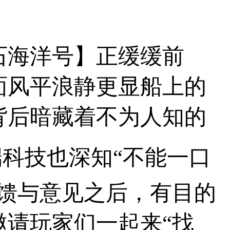
石海洋号】正缓缓前
面风平浪静更显船上的
背后暗藏着不为人知的
端科技也深知“不能一口
馈与意见之后，有目的
请玩家们一起来“找