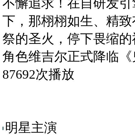
不懈追求！在自研发引
下，那栩栩如生、精致
祭的圣火，停下畏缩的
角色维吉尔正式降临《
87692次播放
明星主演