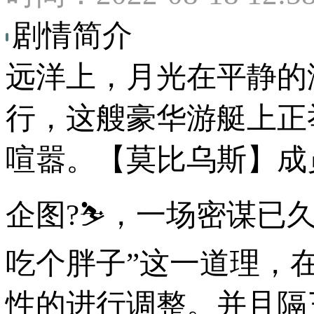
剧情简介
远洋上，月光在平静的
行，这艘豪华游艇上正
喧嚣。【莫比乌斯】成
企图?⛷，一场密谋已
吃个胖子”这一道理，
性的进行调整。并且隔