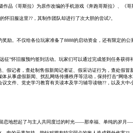
日本经典特摄作品《哥斯拉》为原作改编的手机游戏《奔跑哥斯拉》、《
的怀旧服这里??，其制作团队却进行了次大胆的尝试?。
奖励。不仅给各位玩家准备了8888的启动资金，还有限定的
远征”怀旧服预约签到活动。玩家们可以通过完成签到任务获得礼券
者站、假记者，查处制售假新闻记者证、假采访证行为，查处假冒
体从事虚假新闻、扰乱网络传播秩序等活动，保持打击“网络水军
会议文件、党史学习教育有关读本及学习辅导读物??，以及大中
怀留恋地想起了与主人共同度过的时光——那幸福、单纯的岁月
冰、电的元素加持。能针对拥有特定弱点的敌人造成额外伤害??