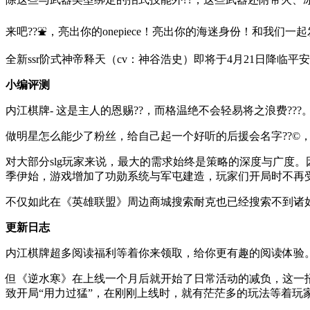
来吧??⛲，亮出你的onepiece！亮出你的海迷身份！和我们
全新ssr阶式神帝释天（cv：神谷浩史）即将于4月21日降临平
小编评测
内江棋牌- 这是主人的恩赐??，而格温绝不会轻易将之浪费???
做明星怎么能少了粉丝，给自己起一个好听的后援会名字??©，享
对大部分slg玩家来说，最大的需求始终是策略的深度与广度
季伊始，游戏增加了功勋系统与军屯建造，玩家们开局时不再受
不仅如此在《英雄联盟》周边商城搜索耐克也已经搜索不到诸
更新日志
内江棋牌超多阅读福利等着你来领取，给你更有趣的阅读体验
但《逆水寒》在上线一个月后就开始了日常活动的减负，这一
致开局“用力过猛”，在刚刚上线时，就有茫茫多的玩法等着玩家