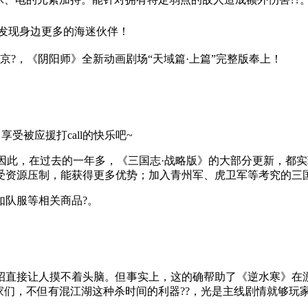
一起发现身边更多的海迷伙伴！
安京?，《阴阳师》全新动画剧场“天域篇·上篇”完整版奉上！
。
受被应援打call的快乐吧~
。因此，在过去的一年多，《三国志·战略版》的大部分更新，都
资源压制，能获得更多优势；加入青州军、虎卫军等考究的三国特
如队服等相关商品?。
。
招直接让人摸不着头脑。但事实上，这的确帮助了《逆水寒》在
们，不但有混江湖这种杀时间的利器??，光是主线剧情就够玩家们