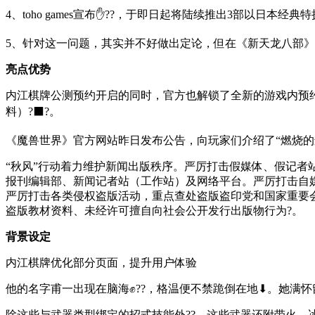
4、toho games宣布✋??，于即日起将陆续推出3部以
5、针对这一问题，其实并不好做出定论，但在《新天龙八部》
亮点优势
内江棋牌公测预约开启的同时，官方也解锁了全新的游戏内预约
料）?⬛?。
《魔兽世界》官方网站昨日发布公告，向玩家们介绍了“燃烧的
“秋风”行动着力维护新闻出版秩序。严厉打击假媒体、假记
报刊编辑部、新闻记者站（工作站）及网络平台。严厉打击自媒
严厉打击各类侵权盗版活动，重点查处盗版盗印党和国家重要
盗版教材资料、未经许可擅自向社会公开发行出版物行为?。
背景设定
内江棋牌优化部分页面，提升用户体验
他的名字甫一出现在脑海✊??，格温便不禁跪倒在地⬇。她满
除这些与武器类型绑定的招式技能外??，这些武器还附带火、