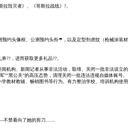
哥斯拉毁灭者》、《哥斯拉战线》?。
公测预约头像框、公测预约头衔☂，以及定型剂虎纹（枪械涂装材
??，进而获取更多礼品??。
新闻机构、新闻记者从事非法活动，取缔、关闭一批非法设立的
”“黑公关”的高压态势，清理关闭一批违法违规自媒体账号。
小学教材教辅、畅销图书等行为。有力整治学校、培训机构使用
——不禁看向了她的剪刀……
。