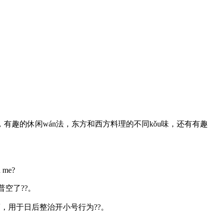
趣的休闲wán法，东方和西方料理的不同kǒu味，还有有趣
d me?
空了??。
，用于日后整治开小号行为??。