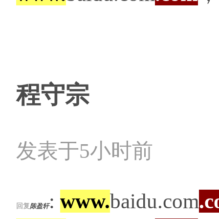
程守宗
发表于5小时前
:
www.
baidu.com
.
回复
陈盈轩