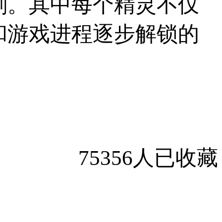
刻。其中每个精灵不仅
和游戏进程逐步解锁的
75356人已收藏