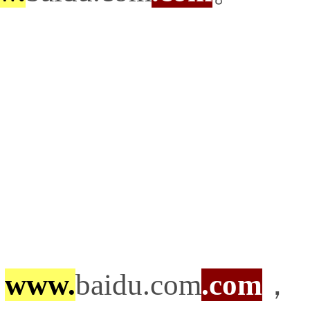
，
www.
baidu.com
.com
，