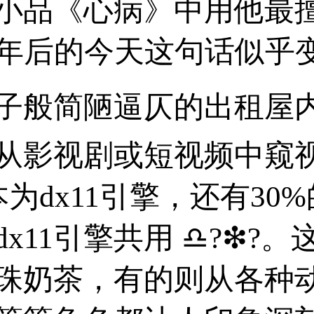
小品《心病》中用他最
8年后的今天这句话似乎
子般简陋逼仄的出租屋内
从影视剧或短视频中窥视
为dx11引擎，还有30
x11引擎共用 ♎?❇?
珠奶茶，有的则从各种