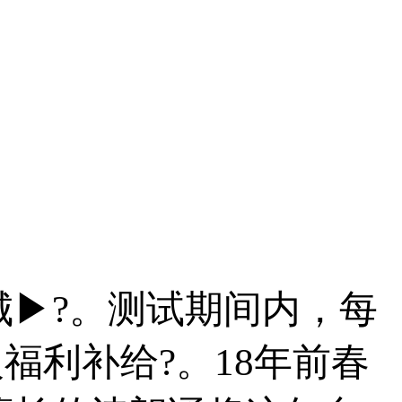
▶?。测试期间内，每
福利补给?。18年前春