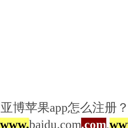
om《亚博苹果app怎么注册
www.
baidu.com
.com
,
ww