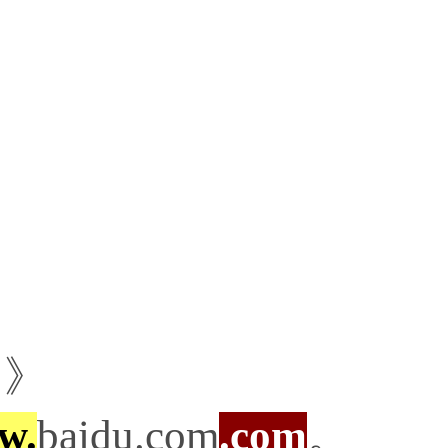
？》
w.
baidu.com
.com
。