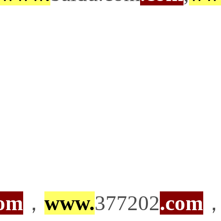
com
，
www.
377202
.com