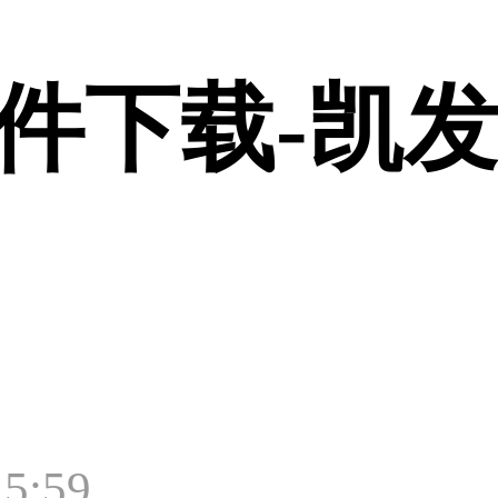
件下载-凯
5:59