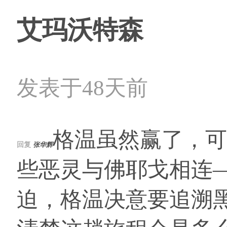
艾玛沃特森
发表于48天前
格温虽然赢了，可
回复
张华辉
些恶灵与佛耶戈相连
迫，格温决意要追溯