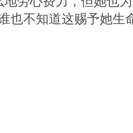
么地劳心费力，但她也为
为谁也不知道这赐予她生