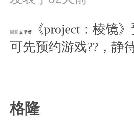
《project：
回复
史季伟
可先预约游戏??，静
格隆