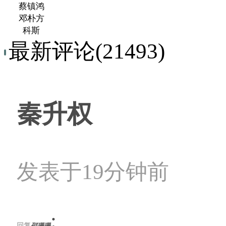
蔡镇鸿
邓朴方
科斯
最新评论(21493)
秦升权
发表于19分钟前
:
回复
邵珊珊