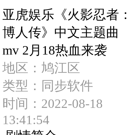
亚虎娱乐《火影忍者：
博人传》中文主题曲
mv 2月18热血来袭
地区：鸠江区
类型：同步软件
时间：2022-08-18
13:41:54