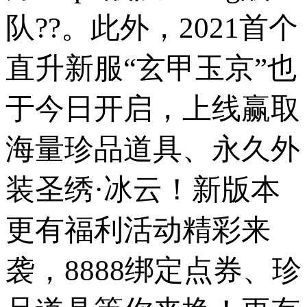
队??。此外，2021首个
直升新服“玄甲玉京”也
于今日开启，上线赢取
海量珍品道具、永久外
装圣绣·冰云！新版本
更有福利活动精彩来
袭，8888绑定点券、珍