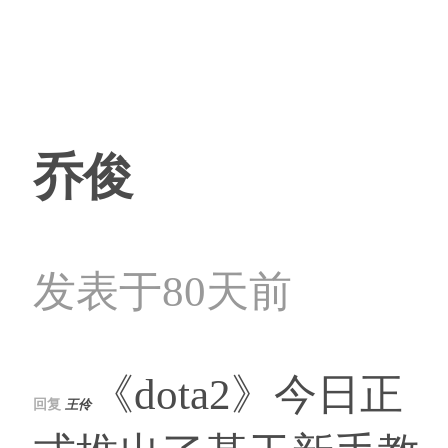
乔俊
发表于80天前
《dota2》今日正
回复
王伶