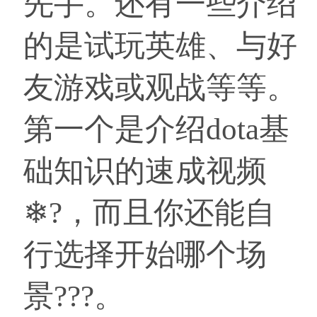
先手。还有一些介绍
的是试玩英雄、与好
友游戏或观战等等。
第一个是介绍dota基
础知识的速成视频
❄?，而且你还能自
行选择开始哪个场
景???。