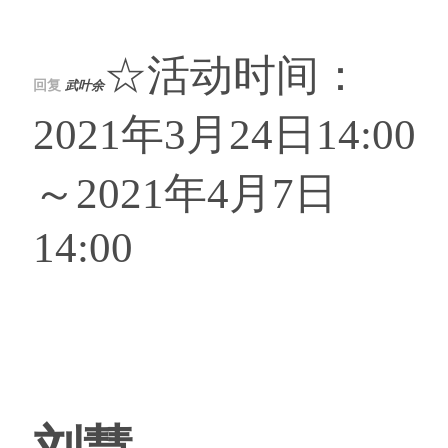
☆活动时间：
回复
武叶余
2021年3月24日14:00
～2021年4月7日
14:00