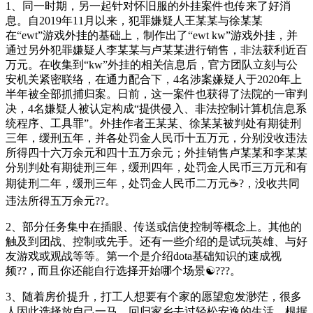
1、同一时期，另一起针对怀旧服的外挂案件也传来了好消
息。自2019年11月以来，犯罪嫌疑人王某某与徐某某
在“ewt”游戏外挂的基础上，制作出了“ewt kw”游戏外挂，并
通过另外犯罪嫌疑人李某某与卢某某进行销售，非法获利近百
万元。在收集到“kw”外挂的相关信息后，官方团队立刻与公
安机关紧密联络，在通力配合下，4名涉案嫌疑人于2020年上
半年被全部抓捕归案。日前，这一案件也获得了法院的一审判
决，4名嫌疑人被认定构成“提供侵入、非法控制计算机信息系
统程序、工具罪”。外挂作者王某某、徐某某被判处有期徒刑
三年，缓刑五年，并各处罚金人民币十五万元，分别没收违法
所得四十六万余元和四十五万余元；外挂销售卢某某和李某某
分别判处有期徒刑三年，缓刑四年，处罚金人民币三万元和有
期徒刑二年，缓刑三年，处罚金人民币二万元☕?，没收共同
违法所得五万余元??。
2、部分任务集中在插眼、传送或信使控制等概念上。其他的
触及到团战、控制或先手。还有一些介绍的是试玩英雄、与好
友游戏或观战等等。第一个是介绍dota基础知识的速成视
频??，而且你还能自行选择开始哪个场景☯???。
3、随着房价提升，打工人想要有个家的愿望愈发渺茫，很多
人因此选择放自己一马，回归家乡去过轻松安逸的生活。根据