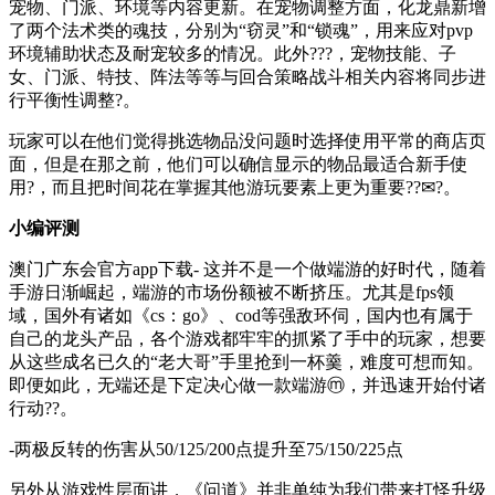
宠物、门派、环境等内容更新。在宠物调整方面，化龙鼎新增
了两个法术类的魂技，分别为“窃灵”和“锁魂”，用来应对pvp
环境辅助状态及耐宠较多的情况。此外???，宠物技能、子
女、门派、特技、阵法等等与回合策略战斗相关内容将同步进
行平衡性调整?。
玩家可以在他们觉得挑选物品没问题时选择使用平常的商店页
面，但是在那之前，他们可以确信显示的物品最适合新手使
用?，而且把时间花在掌握其他游玩要素上更为重要??✉?。
小编评测
澳门广东会官方app下载- 这并不是一个做端游的好时代，随着
手游日渐崛起，端游的市场份额被不断挤压。尤其是fps领
域，国外有诸如《cs：go》、cod等强敌环伺，国内也有属于
自己的龙头产品，各个游戏都牢牢的抓紧了手中的玩家，想要
从这些成名已久的“老大哥”手里抢到一杯羹，难度可想而知。
即便如此，无端还是下定决心做一款端游ⓜ，并迅速开始付诸
行动??。
-两极反转的伤害从50/125/200点提升至75/150/225点
另外从游戏性层面讲，《问道》并非单纯为我们带来打怪升级