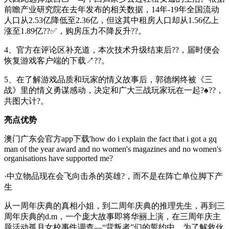
前瞻产业研究院在去年发布的相关数据，14年-19年全国流动
人口从2.53亿降低至2.36亿，但这其中租房人口却从1.56亿上
涨至1.89亿??✅，购房压力不降反升??。
4、官方在评论区补充道，本次技术升级结束后??，届时便会
恢复游戏客户端的下载↗??。
5、在了解游戏品质和玩家的情义故事后，郭德纲终被《三
战》里的情义勇谋感动，决定和广大三战玩家玩在一起?♠??，
共图大计?。
亮点优势
澳门广东会官方app下载'how do i explain the fact that i got a gq
man of the year award and no women's magazines and no women's
organisations have supported me?
·中立物品现在会飞向击杀的英雄?，而不是在阵亡单位脚下产
生
从一周年庆典的真相小姐，到二周年庆典的推理先生，再到三
周年庆典的d.m，一个庞大故事即将华丽上演，在三周年庆主
题活动孤月女校事件调查—“背叛者”们的誓约中，为了解救伙