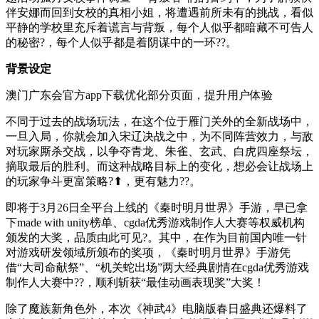
伴安娜而回到女校的真相小姐，将遭遇前所未有的挑战，看似
平静的学校里充斥着谎言与背叛，每个人似乎都暗藏不可告人
的秘密?，每个人似乎都是着阴谋中的一环??。
背景设定
澳门广东会官方app下载优化部分页面，提升用户体验
不同于过去的战场玩法，在这个位于雁门关外的全新战场中，
一旦入局，你就会加入宋辽决战之中，为不同阵营效力，与敌
对玩家厮杀交战，以争夺青龙、朱雀、玄武、白虎四座祭坛，
摘取最后的胜利。而这种战略目标上的变化，想必会让战场上
的玩家争斗更富策略?⬆，更有魅力??。
即将于3月26日全平台上线的《秦时明月世界》手游，早已拿
下made with unity榜单、cgda优秀游戏制作人大赛等权威机构
颁发的大奖，品质由此可见?。其中，在作为目前国内唯一针
对游戏研发领域所颁布的奖项，《秦时明月世界》手游凭
借“大司命献祭”、“机关蛇出场”两大经典剧情在cgda优秀游戏
制作人大赛中??，顺利斩获“最佳动画表现奖”大奖！
除了魔族新角色外，本次《神武4》电脑版春日盛典还爆料了