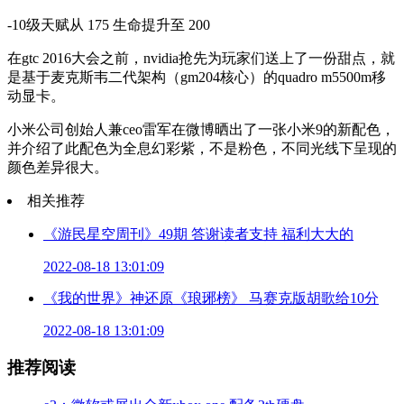
-10级天赋从 175 生命提升至 200
在gtc 2016大会之前，nvidia抢先为玩家们送上了一份甜点，就
是基于麦克斯韦二代架构（gm204核心）的quadro m5500m移
动显卡。
小米公司创始人兼ceo雷军在微博晒出了一张小米9的新配色，
并介绍了此配色为全息幻彩紫，不是粉色，不同光线下呈现的
颜色差异很大。
相关推荐
《游民星空周刊》49期 答谢读者支持 福利大大的
2022-08-18 13:01:09
《我的世界》神还原《琅琊榜》 马赛克版胡歌给10分
2022-08-18 13:01:09
推荐阅读