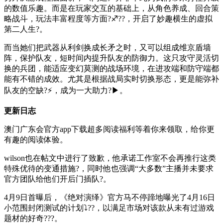
的数值乐趣。而是在玩家交互的基础上，从角色养成、回合策
略战斗，玩法丰富程度等方面?♐??，开启了妙趣横生的虚拟
第二人生?。
而当她们把武器从利剑换成长矛之时，又可以组成维京盾墙
阵，保护队友，短时间内提升队友的防御力。这只攻守灵活切
换的兵团，能适应变幻莫测的战场环境，在进攻端和防守端都
能有不错的成效。尤其是根据战局实时切换形态，更是能弥补
队友的空缺?⚡，成为一大助力?▶。
更新日志
澳门广东会官方app下载超多阅读福利等着你来领取，给你更
有趣的阅读体验。
wilson也在帖文中进行了致歉，他承诺工作室不会再推行这类
特殊优待的变通措施?，同时他也强调“大多数”主播并未要求
官方团队给他们开后门插队?。
4月9日首曝后，《绝对演绎》官方马不停蹄地曝光了4月16日
小范围封闭测试的计划⤵??，以满足市场对该款从未有过游戏
题材的好奇???。