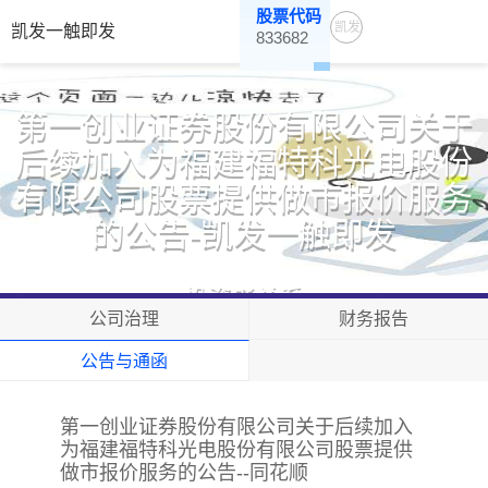
股票代码
凯发
凯发一触即发
833682
一触
即发
第一创业证券股份有限公司关于
后续加入为福建福特科光电股份
有限公司股票提供做市报价服务
的公告-凯发一触即发
投资者关系
公司治理
财务报告
公告与通函
第一创业证券股份有限公司关于后续加入
为福建福特科光电股份有限公司股票提供
做市报价服务的公告--同花顺