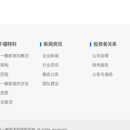
于福特科
新闻资讯
投资者关系
发一触即发的概况
企业新闻
公司治理
织架构
行业资讯
财务报告
展历程
展会公告
公告与通函
发一触即发的文化
团队建设
誉资质
事长致词
即发的版权的有 all rights reserved