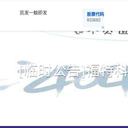
凯发一触即发
股票代码
833682
[临时公告]福特