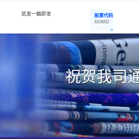
凯发一触即发
股票代码
833682
祝贺我司通