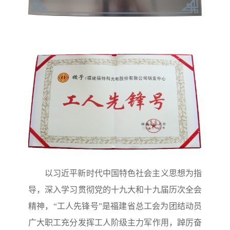
以习近平新时代中国特色社会主义思想为指
导，深入学习贯彻党的十九大和十九届历次全会
精神，
“工人先锋号”是福建省总工会为团结动员
广大职工充分发挥工人阶级主力军作用，踔厉奋