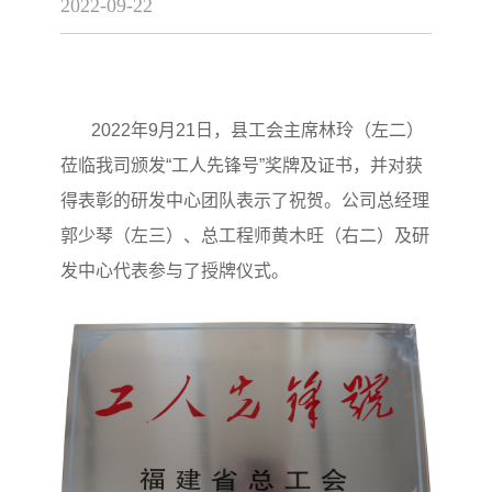
2022-09-22
2022年9月21日，县工会主席林玲（左二）
莅临我司颁发“工人先锋号”奖牌及证书，并对获
得表彰的研发中心团队表示了祝贺。公司总经理
郭少琴（左三）、总工程师黄木旺（右二）及研
发中心代表参与了授牌仪式。