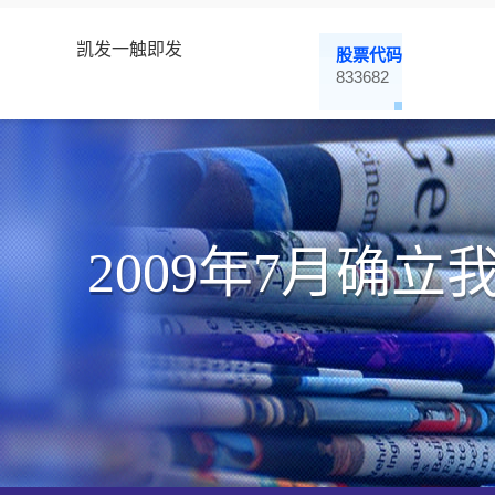
凯发一触即发
股票代码
833682
2009年7月确