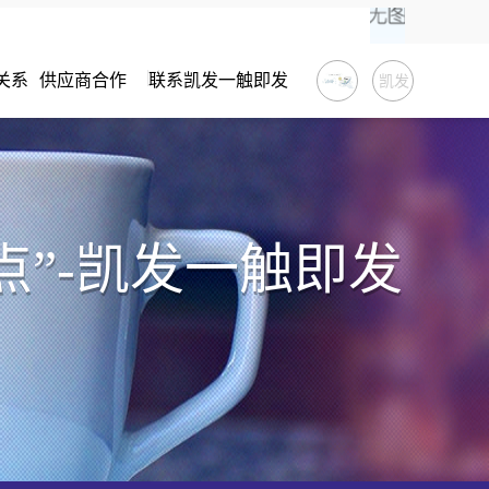
关系
供应商合作
联系凯发一触即发
凯发
一触
即发
点”-凯发一触即发